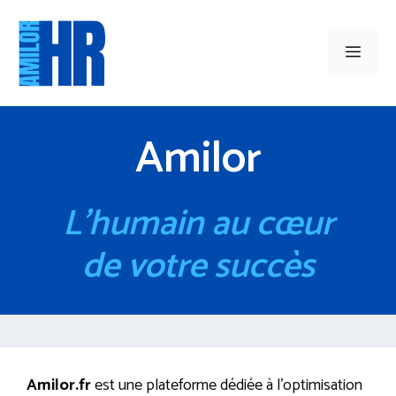
Aller
au
Men
contenu
Amilor
L’humain au cœur
de votre succès
Amilor.fr
est une plateforme dédiée à l’optimisation