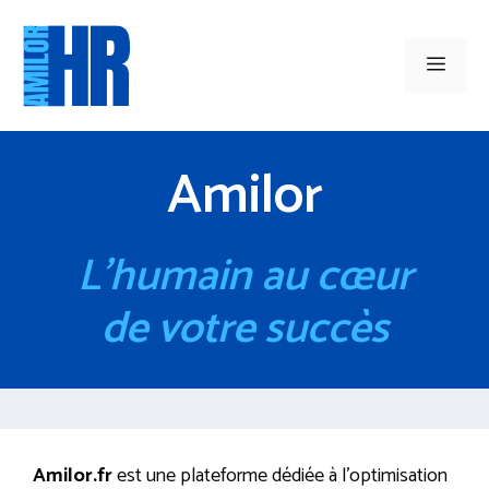
Aller
au
Men
contenu
Amilor
L’humain au cœur
de votre succès
Amilor.fr
est une plateforme dédiée à l’optimisation