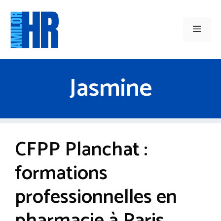
Aller
au
Men
contenu
Jasmine
CFPP Planchat :
formations
professionnelles en