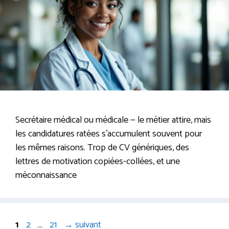
Secrétaire médical ou médicale — le métier attire, mais
les candidatures ratées s’accumulent souvent pour
les mêmes raisons. Trop de CV génériques, des
lettres de motivation copiées-collées, et une
méconnaissance
Page
Page
Page
1
2
…
21
→
suivant