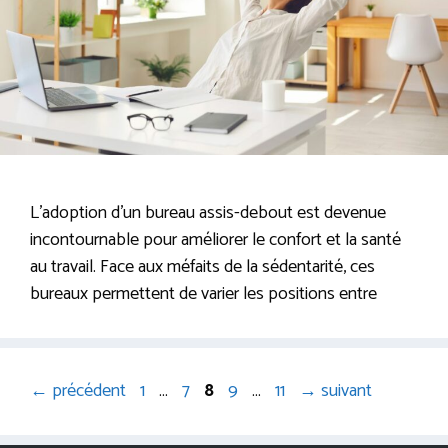
L’adoption d’un bureau assis-debout est devenue
incontournable pour améliorer le confort et la santé
au travail. Face aux méfaits de la sédentarité, ces
bureaux permettent de varier les positions entre
Page
Page
Page
Page
Page
←
précédent
1
…
7
8
9
…
11
→
suivant