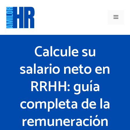
Saltar
al
Men
contenido
Calcule su
salario neto en
RRHH: guía
completa de la
remuneración