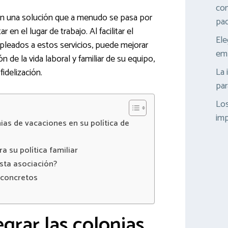
con
on una solución que a menudo se pasa por
pad
r en el lugar de trabajo. Al facilitar el
Ele
pleados a estos servicios, puede mejorar
emp
ón de la vida laboral y familiar de su equipo,
La 
idelización.
par
Los
imp
nias de vacaciones en su política de
a su política familiar
sta asociación?
 concretos
egrar las colonias