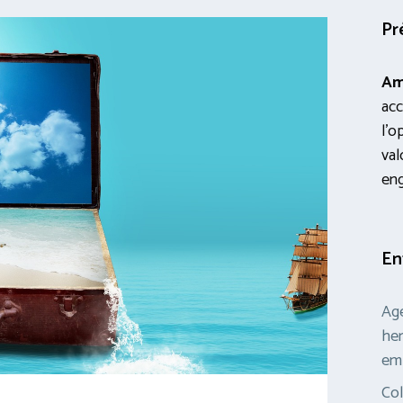
Pr
Am
acc
l’o
val
en
En
Age
her
em
Col