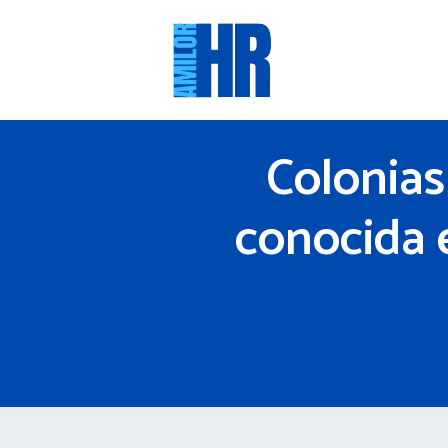
Saltar
al
contenido
Colonias
conocida e