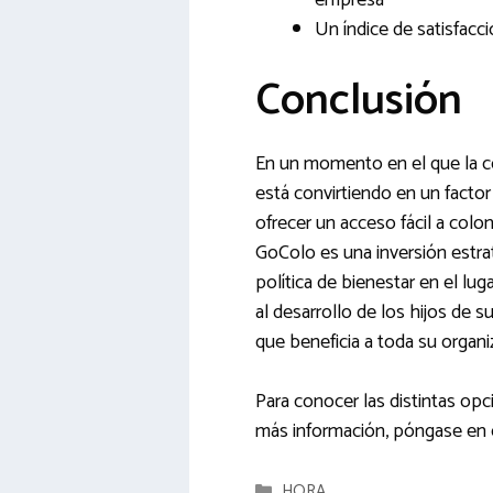
Un índice de satisfacc
Conclusión
En un momento en el que la conc
está convirtiendo en un factor
ofrecer un acceso fácil a col
GoColo es una inversión estraté
política de bienestar en el lu
al desarrollo de los hijos de 
que beneficia a toda su organi
Para conocer las distintas op
más información, póngase en 
Categorías
HORA