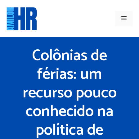
Saltar
para
Men
o
conteúdo
Colônias de
férias: um
recurso pouco
conhecido na
política de