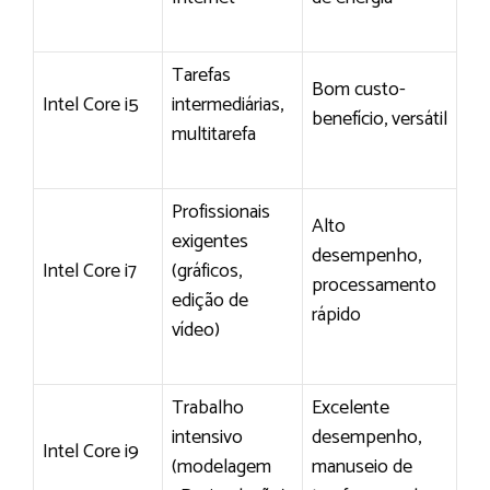
Tarefas
Bom custo-
Intel Core i5
intermediárias,
benefício, versátil
multitarefa
Profissionais
Alto
exigentes
desempenho,
Intel Core i7
(gráficos,
processamento
edição de
rápido
vídeo)
Trabalho
Excelente
intensivo
desempenho,
Intel Core i9
(modelagem
manuseio de