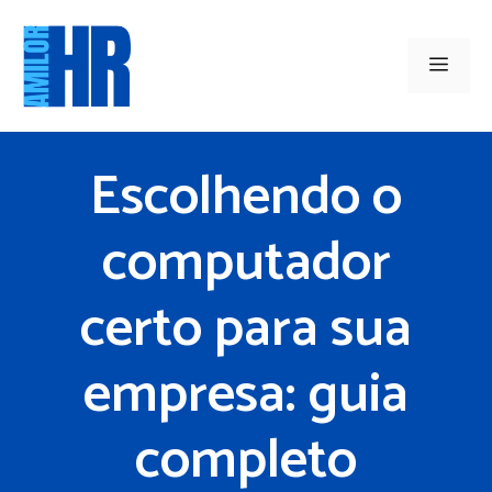
Saltar
para
Men
o
conteúdo
Escolhendo o
computador
certo para sua
empresa: guia
completo