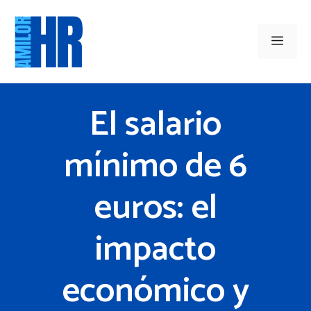
Saltar
al
Men
contenido
El salario
mínimo de 6
euros: el
impacto
económico y