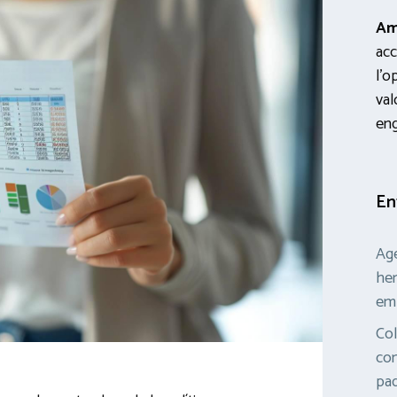
Am
acc
l’o
val
en
En
Age
her
em
Col
con
pad