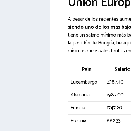
Unión Europ
A pesar de los recientes aume
siendo uno de los más baj
tiene un salario mínimo más b
la posición de Hungría, he aqu
mínimos mensuales brutos en 
País
Salari
Luxemburgo
2387,40
Alemania
1987,00
Francia
1747,20
Polonia
882,33