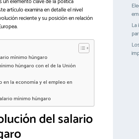
s un elemento clave de la política
Ele
te artículo examina en detalle el nivel
emp
olución reciente y su posición en relación
La 
Europea.
par
Los
imp
alario mínimo húngaro
mínimo húngaro con el de la Unión
o en la economía y el empleo en
salario mínimo húngaro
lución del salario
garo