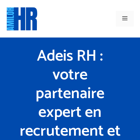
Aller
au
Men
contenu
Adeis RH :
votre
partenaire
expert en
recrutement et