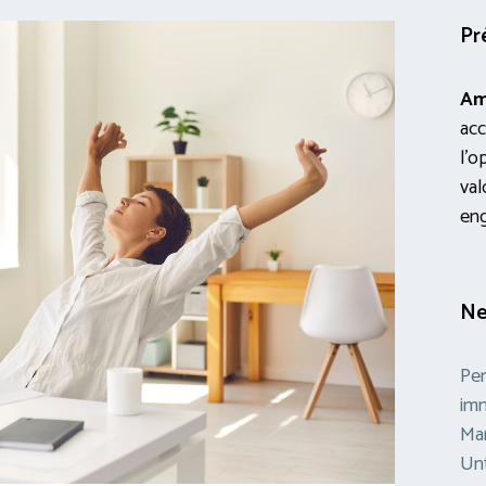
Pr
Am
acc
l’o
val
en
Ne
Per
im
Mar
Un