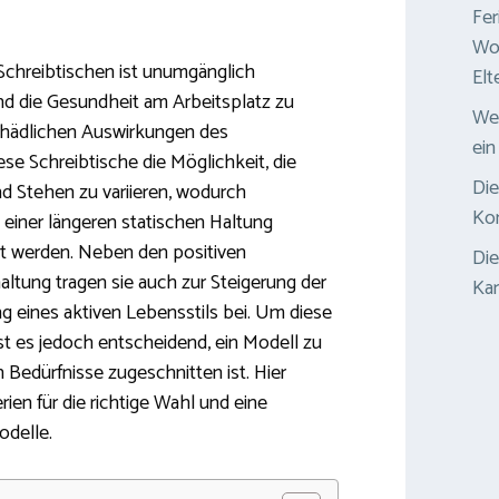
Fer
Woh
Schreibtischen ist unumgänglich
Elt
d die Gesundheit am Arbeitsplatz zu
Wel
chädlichen Auswirkungen des
ein
e Schreibtische die Möglichkeit, die
Die
d Stehen zu variieren, wodurch
Ko
einer längeren statischen Haltung
rt werden. Neben den positiven
Die
ltung tragen sie auch zur Steigerung der
Kar
ng eines aktiven Lebensstils bei. Um diese
ist es jedoch entscheidend, ein Modell zu
n Bedürfnisse zugeschnitten ist. Hier
erien für die richtige Wahl und eine
odelle.