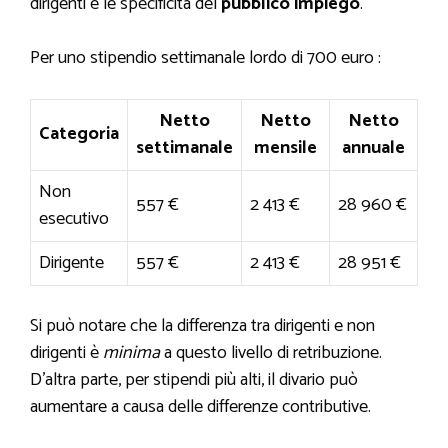
dirigenti e le specificità del
pubblico impiego
.
Per uno stipendio settimanale lordo di 700 euro :
Netto
Netto
Netto
Categoria
settimanale
mensile
annuale
Non
557 €
2 413 €
28 960 €
esecutivo
Dirigente
557 €
2 413 €
28 951 €
Si può notare che la differenza tra dirigenti e non
dirigenti è
minima
a questo livello di retribuzione.
D’altra parte, per stipendi più alti, il divario può
aumentare a causa delle differenze contributive.