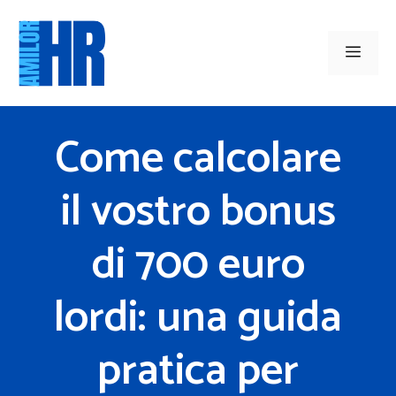
Vai
al
Men
contenuto
Come calcolare
il vostro bonus
di 700 euro
lordi: una guida
pratica per