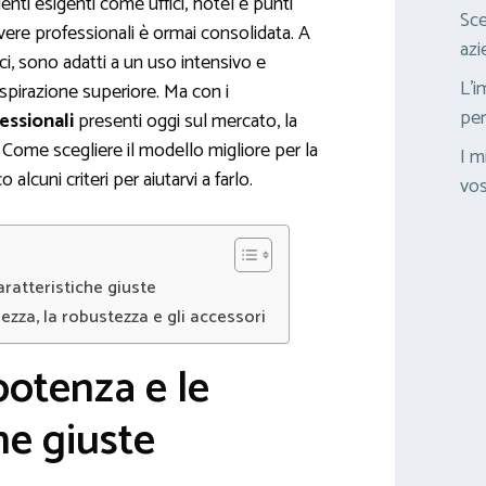
enti esigenti come uffici, hotel e punti
Sce
olvere professionali è ormai consolidata. A
azi
ci, sono adatti a un uso intensivo e
L’i
spirazione superiore. Ma con i
per
essionali
presenti oggi sul mercato, la
Come scegliere il modello migliore per la
I m
 alcuni criteri per aiutarvi a farlo.
vos
aratteristiche giuste
ezza, la robustezza e gli accessori
potenza e le
he giuste