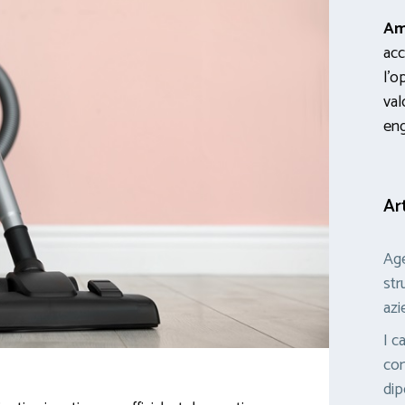
Am
acc
l’o
val
en
Ar
Age
str
azi
I c
con
dip