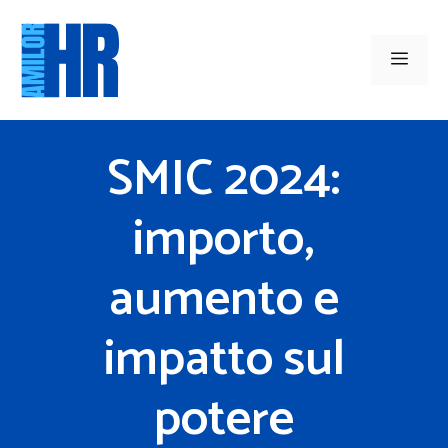
Vai
al
Men
contenuto
SMIC 2024:
importo,
aumento e
impatto sul
potere