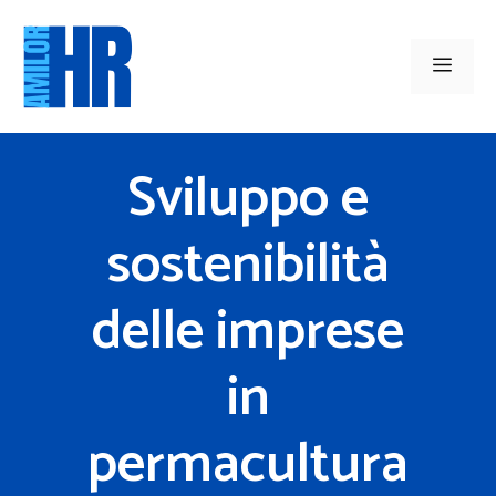
Vai
al
Men
contenuto
Sviluppo e
sostenibilità
delle imprese
in
permacultura