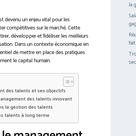
la 
Sal
 devenu un enjeu vital pour les
gag
ter compétitives sur le marché. Cette
Réu
irer, développer et fidéliser les meilleurs
fai
isation. Dans un contexte économique en
sentiel de mettre en place des pratiques
Tro
ement le capital humain.
sec
 des talents et ses objectifs
 management des talents innovant
s la gestion des talents
les talents à long terme
 le management