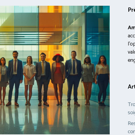
Pr
Am
acc
l’o
val
en
Ar
Tro
soi
Res
com