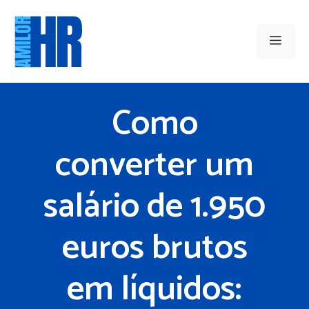
Saltar
para
Men
o
conteúdo
Como
converter um
salário de 1.950
euros brutos
em líquidos: