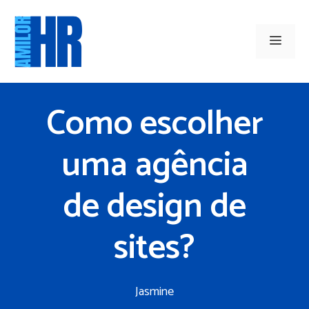
Saltar
para
Men
o
conteúdo
Como escolher
uma agência
de design de
sites?
Jasmine