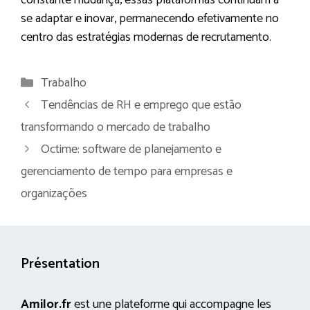
constante mudança, essas plataformas continuam a
se adaptar e inovar, permanecendo efetivamente no
centro das estratégias modernas de recrutamento.
Categorias
Trabalho
Tendências de RH e emprego que estão
transformando o mercado de trabalho
Octime: software de planejamento e
gerenciamento de tempo para empresas e
organizações
Présentation
Amilor.fr
est une plateforme qui accompagne les