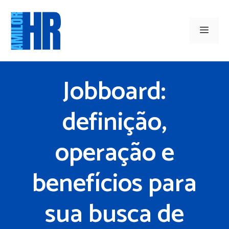
Saltar
para
Men
o
conteúdo
Jobboard:
definição,
operação e
benefícios para
sua busca de