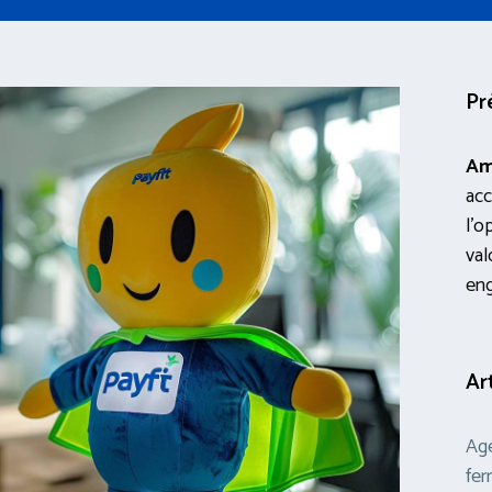
Pr
Am
acc
l’o
val
en
Ar
Age
fer