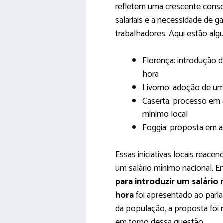
refletem uma crescente consc
salariais e a necessidade de g
trabalhadores. Aqui estão alg
Florença: introdução 
hora
Livorno: adoção de u
Caserta: processo em 
mínimo local
Foggia: proposta em an
Essas iniciativas locais reac
um salário mínimo nacional.
para introduzir um salário
hora
foi apresentado ao parl
da população, a proposta foi r
em torno dessa questão.