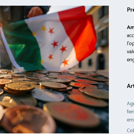
Pr
Am
acc
l’o
val
en
Ar
Age
fer
em
Col