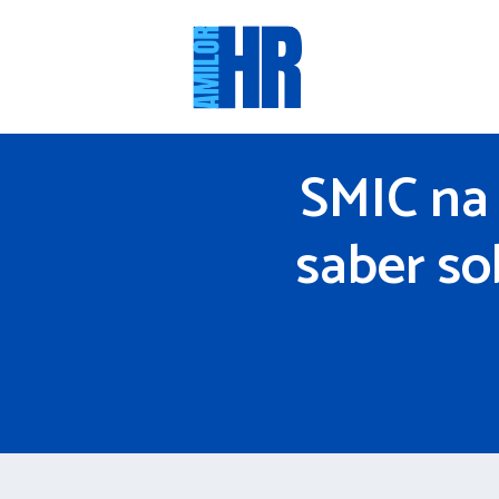
Saltar
para
o
conteúdo
SMIC na 
saber so