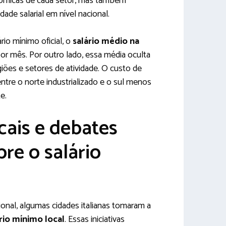
nômicas de cada setor, mas também
ade salarial em nível nacional.
io mínimo oficial, o
salário médio na
or mês. Por outro lado, essa média oculta
giões e setores de atividade. O custo de
ntre o norte industrializado e o sul menos
e.
ocais e debates
bre o salário
ional, algumas cidades italianas tomaram a
rio mínimo local
. Essas iniciativas