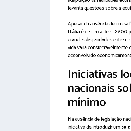
adaptação às realidades eco
levanta questões sobre a equid
Apesar da ausência de um salár
Itália
é de cerca de € 2.600 p
grandes disparidades entre re
vida varia consideravelmente e
desenvolvido economicament
Iniciativas l
nacionais so
mínimo
Na ausência de legislação nac
iniciativa de introduzir um
salá