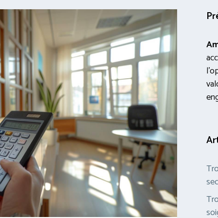
Pr
Am
acc
l’o
val
en
Ar
Tro
sec
Tro
soi