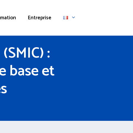
rmation
Entreprise
(SMIC) :
e base et
es