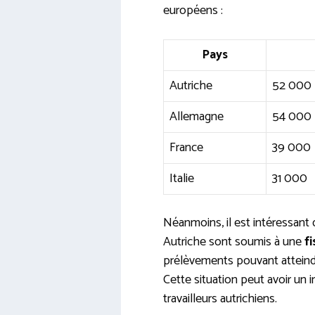
européens :
Pays
Autriche
52 000
Allemagne
54 000
France
39 000
Italie
31 000
Néanmoins, il est intéressant
Autriche sont soumis à une
f
prélèvements pouvant atteind
Cette situation peut avoir un 
travailleurs autrichiens.