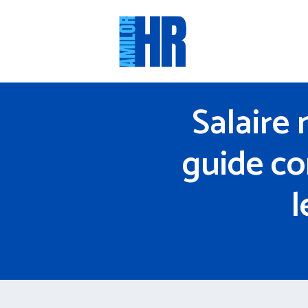
Aller
au
contenu
Salaire
guide co
l