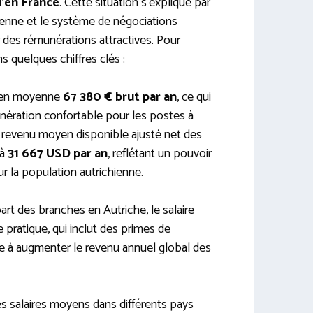
u’en France
. Cette situation s’explique par
hienne et le système de négociations
er des rémunérations attractives. Pour
ns quelques chiffres clés :
t en moyenne
67 380 € brut par an
, ce qui
nération confortable pour les postes à
le revenu moyen disponible ajusté net des
 à
31 667 USD par an
, reflétant un pouvoir
r la population autrichienne.
rt des branches en Autriche, le salaire
e pratique, qui inclut des primes de
e à augmenter le revenu annuel global des
es salaires moyens dans différents pays