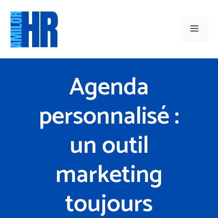
Aller
au
Men
contenu
Agenda
personnalisé :
un outil
marketing
toujours