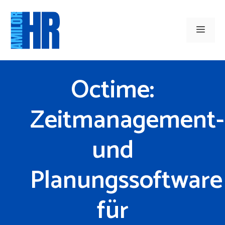
Zum
Inhalt
Men
springen
Octime:
Zeitmanagement-
und
Planungssoftware
für