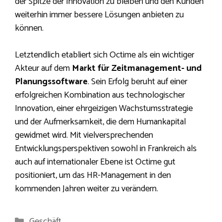
der Spitze der Innovation zu bleiben und den Kunden
weiterhin immer bessere Lösungen anbieten zu
können.
Letztendlich etabliert sich Octime als ein wichtiger
Akteur auf dem
Markt für Zeitmanagement- und
Planungssoftware
. Sein Erfolg beruht auf einer
erfolgreichen Kombination aus technologischer
Innovation, einer ehrgeizigen Wachstumsstrategie
und der Aufmerksamkeit, die dem Humankapital
gewidmet wird. Mit vielversprechenden
Entwicklungsperspektiven sowohl in Frankreich als
auch auf internationaler Ebene ist Octime gut
positioniert, um das HR-Management in den
kommenden Jahren weiter zu verändern.
Kategorien
Geschäft