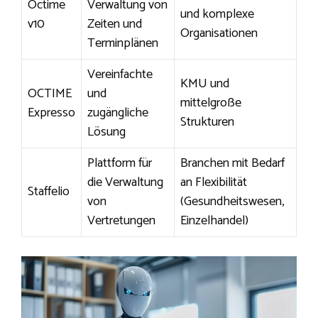
Octime
Verwaltung von
und komplexe
v10
Zeiten und
Organisationen
Terminplänen
Vereinfachte
KMU und
OCTIME
und
mittelgroße
Expresso
zugängliche
Strukturen
Lösung
Plattform für
Branchen mit Bedarf
die Verwaltung
an Flexibilität
Staffelio
von
(Gesundheitswesen,
Vertretungen
Einzelhandel)