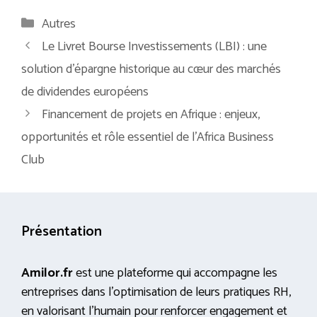
Catégories
Autres
Le Livret Bourse Investissements (LBI) : une
solution d’épargne historique au cœur des marchés
de dividendes européens
Financement de projets en Afrique : enjeux,
opportunités et rôle essentiel de l’Africa Business
Club
Présentation
Amilor.fr
est une plateforme qui accompagne les
entreprises dans l’optimisation de leurs pratiques RH,
en valorisant l’humain pour renforcer engagement et