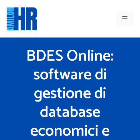
Vai
al
Men
contenuto
BDES Online:
software di
gestione di
database
economici e