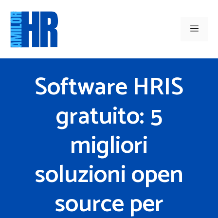
Vai
al
Men
contenuto
Software HRIS
gratuito: 5
migliori
soluzioni open
source per