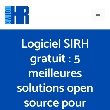
Aller
au
Men
contenu
Logiciel SIRH
gratuit : 5
meilleures
solutions open
source pour