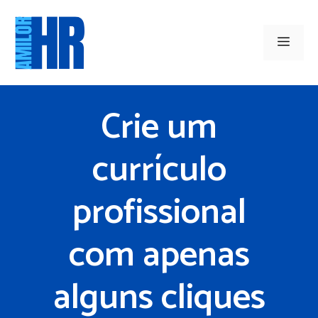
Saltar
para
Men
o
conteúdo
Crie um
currículo
profissional
com apenas
alguns cliques