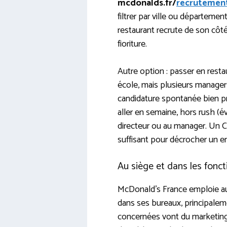
mcdonalds.fr/
recrutemen
filtrer par ville ou départemen
restaurant recrute de son côté.
fioriture.
Autre option : passer en resta
école, mais plusieurs manager
candidature spontanée bien pré
aller en semaine, hors rush (é
directeur ou au manager. Un CV
suffisant pour décrocher un e
Au siège et dans les fonc
McDonald’s France emploie au
dans ses bureaux, principale
concernées vont du marketing à