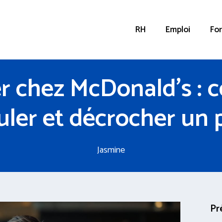
RH
Emploi
Fo
ler chez McDonald’s :
uler et décrocher un 
Jasmine
Pr