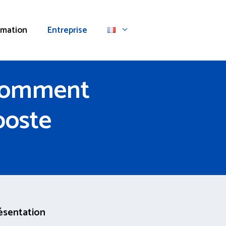
rmation
Entreprise
 comment
poste
ésentation