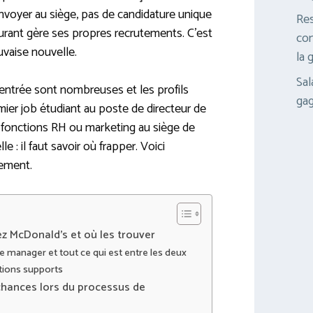
nvoyer au siège, pas de candidature unique
Res
aurant gère ses propres recrutements. C’est
com
uvaise nouvelle.
la 
Sal
’entrée sont nombreuses et les profils
gag
mier job étudiant au poste de directeur de
 fonctions RH ou marketing au siège de
e : il faut savoir où frapper. Voici
ement.
z McDonald’s et où les trouver
 le manager et tout ce qui est entre les deux
ctions supports
hances lors du processus de