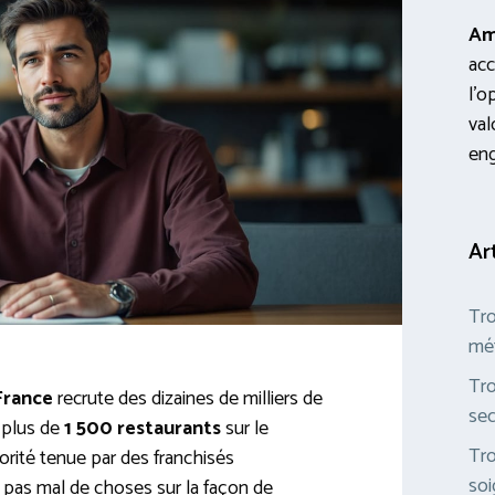
Am
acc
l’o
val
en
Ar
Tro
mét
Tro
France
recrute des dizaines de milliers de
sec
 plus de
1 500 restaurants
sur le
Tro
jorité tenue par des franchisés
soi
 pas mal de choses sur la façon de