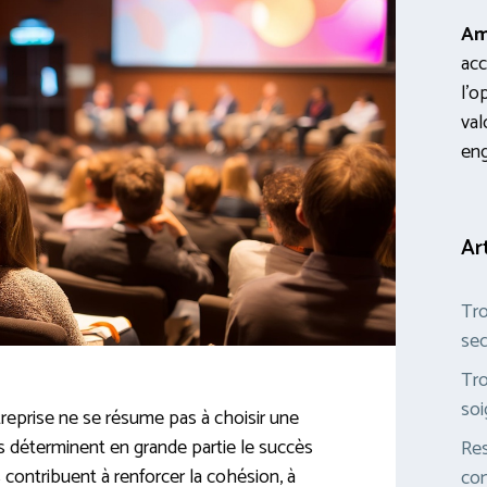
Am
acc
l’o
val
en
Ar
Tro
sec
Tro
soi
eprise ne se résume pas à choisir une
s déterminent en grande partie le succès
Res
s contribuent à renforcer la cohésion, à
com