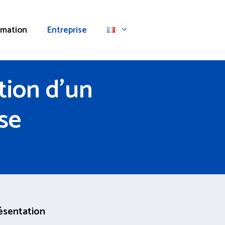
rmation
Entreprise
tion d’un
se
ésentation