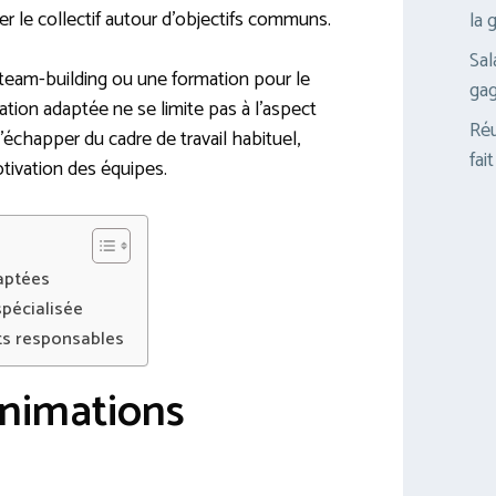
érer le collectif autour d’objectifs communs.
la 
Sal
team-building ou une formation pour le
gag
mation adaptée ne se limite pas à l’aspect
Réu
’échapper du cadre de travail habituel,
fai
otivation des équipes.
aptées
spécialisée
ts responsables
animations