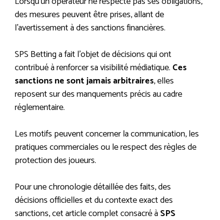
Lorsqu’un opérateur ne respecte pas ses obligations,
des mesures peuvent être prises, allant de
l’avertissement à des sanctions financières.
SPS Betting a fait l’objet de décisions qui ont
contribué à renforcer sa visibilité médiatique.
Ces
sanctions ne sont jamais arbitraires
, elles
reposent sur des manquements précis au cadre
réglementaire.
Les motifs peuvent concerner la communication, les
pratiques commerciales ou le respect des règles de
protection des joueurs.
Pour une chronologie détaillée des faits, des
décisions officielles et du contexte exact des
sanctions, cet article complet consacré à
SPS