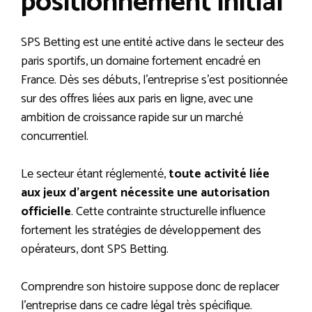
positionnement initial
SPS Betting est une entité active dans le secteur des
paris sportifs, un domaine fortement encadré en
France. Dès ses débuts, l’entreprise s’est positionnée
sur des offres liées aux paris en ligne, avec une
ambition de croissance rapide sur un marché
concurrentiel.
Le secteur étant réglementé,
toute activité liée
aux jeux d’argent nécessite une autorisation
officielle
. Cette contrainte structurelle influence
fortement les stratégies de développement des
opérateurs, dont SPS Betting.
Comprendre son histoire suppose donc de replacer
l’entreprise dans ce cadre légal très spécifique.