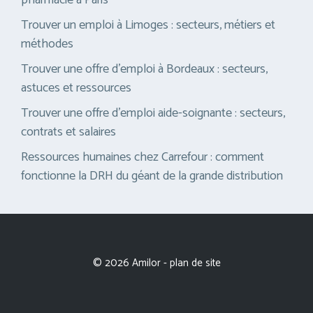
pharmacie à Paris
Trouver un emploi à Limoges : secteurs, métiers et
méthodes
Trouver une offre d’emploi à Bordeaux : secteurs,
astuces et ressources
Trouver une offre d’emploi aide-soignante : secteurs,
contrats et salaires
Ressources humaines chez Carrefour : comment
fonctionne la DRH du géant de la grande distribution
© 2026 Amilor -
plan de site