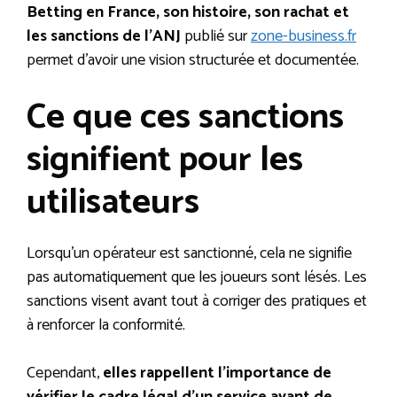
Betting en France, son histoire, son rachat et
les sanctions de l’ANJ
publié sur
zone-business.fr
permet d’avoir une vision structurée et documentée.
Ce que ces sanctions
signifient pour les
utilisateurs
Lorsqu’un opérateur est sanctionné, cela ne signifie
pas automatiquement que les joueurs sont lésés. Les
sanctions visent avant tout à corriger des pratiques et
à renforcer la conformité.
Cependant,
elles rappellent l’importance de