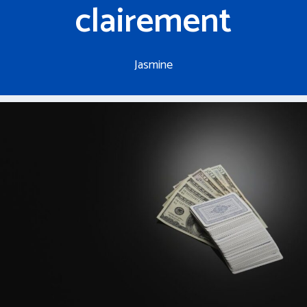
clairement
Jasmine