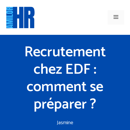
Aller
au
Men
contenu
Recrutement
chez EDF :
comment se
préparer ?
Jasmine